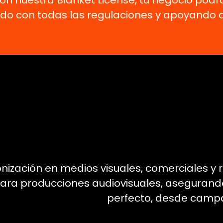
n nuestra Blanket License, tu negocio podr
 con todas las regulaciones y apoyando a la
nización en medios visuales, comerciales y re
 para producciones audiovisuales, aseguran
perfecto, desde campañ